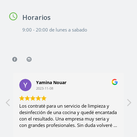
Horarios
9:00 - 20:00 de lunes a sabado
Yamina Nouar
2023-11-08
Los contraté para un servicio de limpieza y
desinfección de una cocina y quedé encantada
p
con el resultado. Una empresa muy seria y
l
con grandes profesionales. Sin duda volveré a
E
contar ellos!!