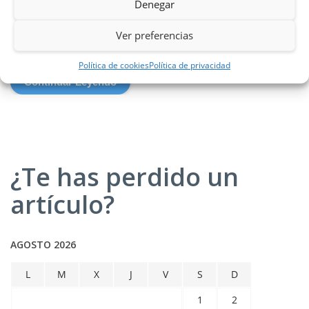
limpieza es uno de los más complejos de llevar a cabo en la
Denegar
celebración. Por eso es importante contar con una limpieza
de eventos, ya que así te aseguras de dar una buena imagen
Ver preferencias
a tus invitados.
Política de cookies
Política de privacidad
Continuar Leyendo
¿Te has perdido un
artículo?
AGOSTO 2026
L
M
X
J
V
S
D
1
2