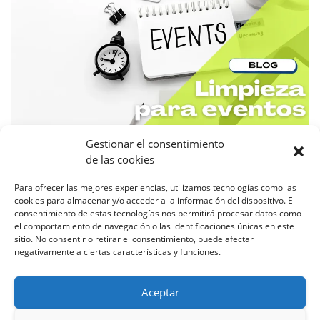
Gestionar el consentimiento
de las cookies
15 DE DICIEMBRE DE 2021
0
Limpieza para eventos
Para ofrecer las mejores experiencias, utilizamos tecnologías como las
cookies para almacenar y/o acceder a la información del dispositivo. El
en Valencia
consentimiento de estas tecnologías nos permitirá procesar datos como
el comportamiento de navegación o las identificaciones únicas en este
sitio. No consentir o retirar el consentimiento, puede afectar
negativamente a ciertas características y funciones.
Por
Victoria Otalora
La organización de un evento conlleva una serie de pasos,
Aceptar
¿Necesitas Limpieza para eventos? Y como sabemos, la