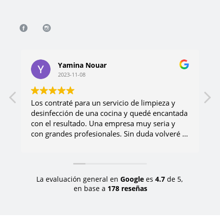
Yamina Nouar
2023-11-08
Los contraté para un servicio de limpieza y
desinfección de una cocina y quedé encantada
p
con el resultado. Una empresa muy seria y
l
con grandes profesionales. Sin duda volveré a
E
contar ellos!!
La evaluación general en
Google
es
4.7
de 5,
en base a
178 reseñas